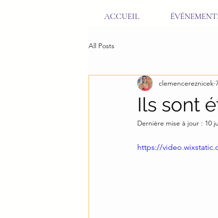
ACCUEIL
ÉVÉNEMENT
All Posts
clemencereznicek
Ils sont 
Dernière mise à jour :
10 j
https://video.wixstat