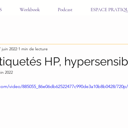
S
Workbook
Podcast
ESPACE PRATIQ
7 juin 2022
1 min de lecture
étiquetés HP, hypersensibl
uin 2022
ic.com/video/885055_86e06db62522477c990de3a10b8b0428/720p